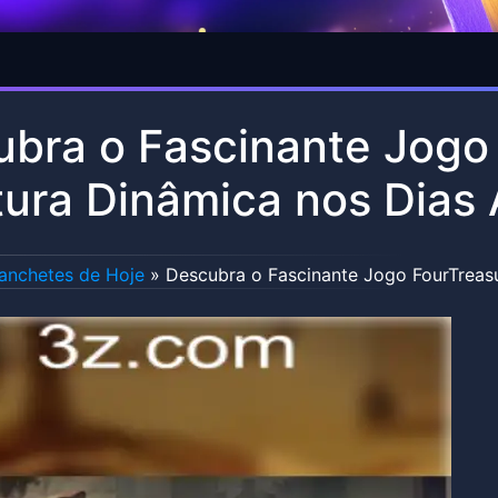
bra o Fascinante Jogo
ura Dinâmica nos Dias 
anchetes de Hoje
»
Descubra o Fascinante Jogo FourTreasu