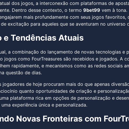
tual dos jogos, a interconexão com plataformas de aposta
ente. Dentro desse contexto, o termo
9bet99
vem à tona. 
 engajarem mais profundamente com seus jogos favoritos,
de excitação para aqueles que se aventuram no universo d
 e Tendências Atuais
ual, a combinação do lançamento de novas tecnologias e pl
jogos como FourTreasures são recebidos e jogados. A con
lhem rapidamente, e mecanismos como as redes sociais amp
a questão de dias.
s jogadores de hoje procuram mais do que apenas diversão
aciocínio quanto oportunidades de criação e personalizaçã
uma plataforma rica em opções de personalização e desen
 uma experiência única e personalizada.
ndo Novas Fronteiras com FourT