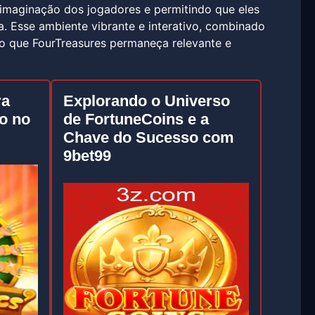
imaginação dos jogadores e permitindo que eles
. Esse ambiente vibrante e interativo, combinado
o que FourTreasures permaneça relevante e
ra
Explorando o Universo
o no
de FortuneCoins e a
Chave do Sucesso com
9bet99