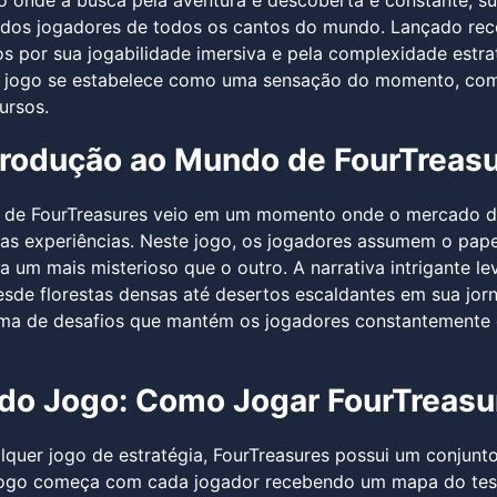
 onde a busca pela aventura e descoberta é constante, s
dos jogadores de todos os cantos do mundo. Lançado rece
dos por sua jogabilidade imersiva e pela complexidade estra
e jogo se estabelece como uma sensação do momento, com
ursos.
rodução ao Mundo de FourTreas
 de FourTreasures veio em um momento onde o mercado d
as experiências. Neste jogo, os jogadores assumem o pape
a um mais misterioso que o outro. A narrativa intrigante l
sde florestas densas até desertos escaldantes em sua jorn
ma de desafios que mantém os jogadores constantemente e
do Jogo: Como Jogar FourTreasu
uer jogo de estratégia, FourTreasures possui um conjunto
jogo começa com cada jogador recebendo um mapa do teso