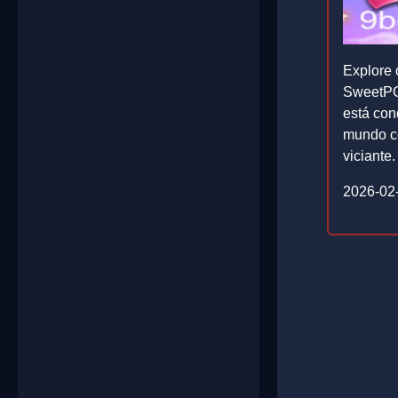
Explore 
SweetPO
está con
mundo co
viciante.
2026-02