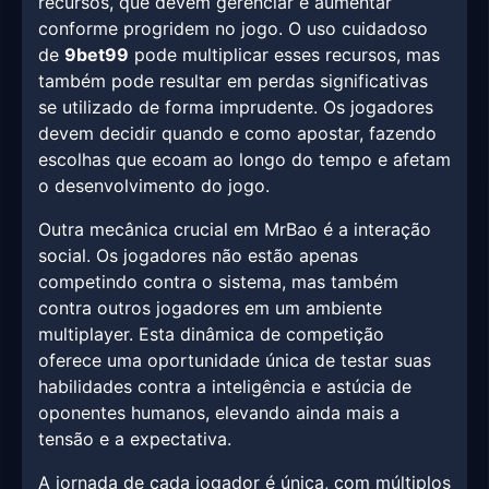
recursos, que devem gerenciar e aumentar
conforme progridem no jogo. O uso cuidadoso
de
9bet99
pode multiplicar esses recursos, mas
também pode resultar em perdas significativas
se utilizado de forma imprudente. Os jogadores
devem decidir quando e como apostar, fazendo
escolhas que ecoam ao longo do tempo e afetam
o desenvolvimento do jogo.
Outra mecânica crucial em MrBao é a interação
social. Os jogadores não estão apenas
competindo contra o sistema, mas também
contra outros jogadores em um ambiente
multiplayer. Esta dinâmica de competição
oferece uma oportunidade única de testar suas
habilidades contra a inteligência e astúcia de
oponentes humanos, elevando ainda mais a
tensão e a expectativa.
A jornada de cada jogador é única, com múltiplos