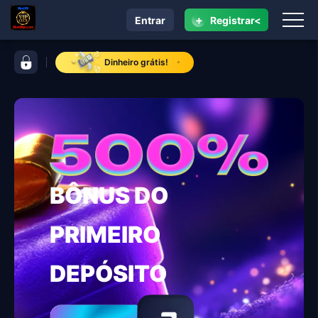
+
Entrar
Registrar<
navegação 9bet99
barra de controle 9bet99
Dinheiro grátis!
BÔNUS DO
PRIMEIRO
DEPÓSITO