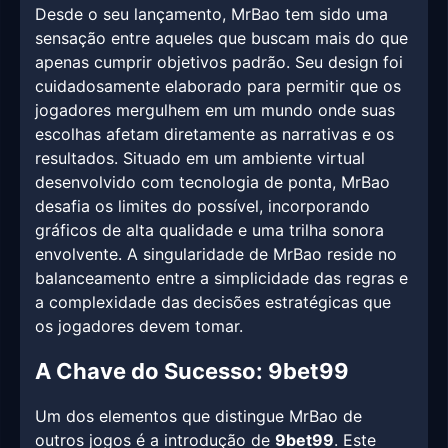
Desde o seu lançamento, MrBao tem sido uma
sensação entre aqueles que buscam mais do que
apenas cumprir objetivos padrão. Seu design foi
cuidadosamente elaborado para permitir que os
jogadores mergulhem em um mundo onde suas
escolhas afetam diretamente as narrativas e os
resultados. Situado em um ambiente virtual
desenvolvido com tecnologia de ponta, MrBao
desafia os limites do possível, incorporando
gráficos de alta qualidade e uma trilha sonora
envolvente. A singularidade de MrBao reside no
balanceamento entre a simplicidade das regras e
a complexidade das decisões estratégicas que
os jogadores devem tomar.
A Chave do Sucesso: 9bet99
Um dos elementos que distingue MrBao de
outros jogos é a introdução de
9bet99
. Este