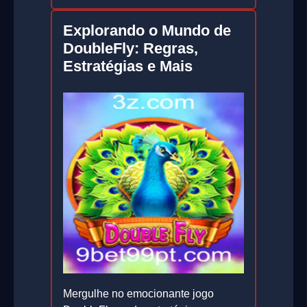
Explorando o Mundo de
DoubleFly: Regras,
Estratégias e Mais
Mergulhe no emocionante jogo