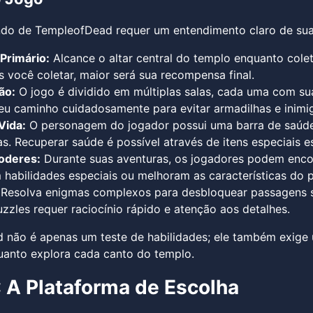
do de TempleofDead requer um entendimento claro de suas
 Primário:
Alcance o altar central do templo enquanto cole
s você coletar, maior será sua recompensa final.
ão:
O jogo é dividido em múltiplas salas, cada uma com sua 
seu caminho cuidadosamente para evitar armadilhas e inimi
Vida:
O personagem do jogador possui uma barra de saúde 
s. Recuperar saúde é possível através de itens especiais 
Poderes:
Durante suas aventuras, os jogadores podem encon
 habilidades especiais ou melhoram as características do
Resolva enigmas complexos para desbloquear passagens sec
zzles requer raciocínio rápido e atenção aos detalhes.
não é apenas um teste de habilidades; ele também exige 
uanto explora cada canto do templo.
 A Plataforma de Escolha