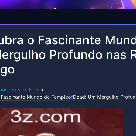
ubra o Fascinante Mun
rgulho Profundo nas R
ogo
anchetes de Hoje
»
 Fascinante Mundo de TempleofDead: Um Mergulho Profund