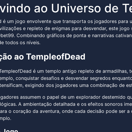
vindo ao Universo de 
é um jogo envolvente que transporta os jogadores para u
ivilizações e repleto de enigmas para desvendar, este jog
bet99. Combinando gráficos de ponta e narrativas cativa
e todos os níveis.
ução ao TempleofDead
TempleofDead é um templo antigo repleto de armadilhas, te
templo, conquistar desafios e desvendar segredos enquanto
ntensificam, exigindo dos jogadores uma combinação de estr
ogadores assumem o papel de um explorador destemido que 
ológicas. A ambientação detalhada e os efeitos sonoros im
ara o coração da aventura, onde cada decisão pode ser a 
mplo.
o Jogo