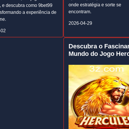
onde estratégia e sorte se
, e descubra como 9bet99
encontram.
nsformando a experiência de
ine.
2026-04-29
-02
Descubra o Fascina
Mundo do Jogo Her