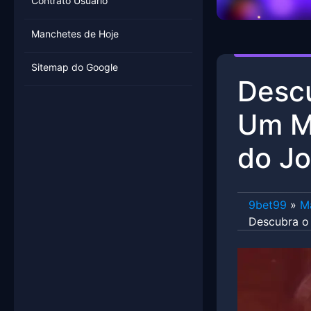
Contrato Usuário
Manchetes de Hoje
Sitemap do Google
Desc
Um Me
do J
9bet99
»
M
Descubra o