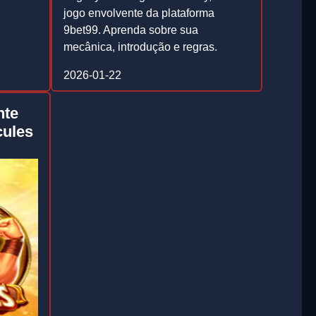
jogo envolvente da plataforma
9bet99. Aprenda sobre sua
mecânica, introdução e regras.
2026-01-22
nte
cules