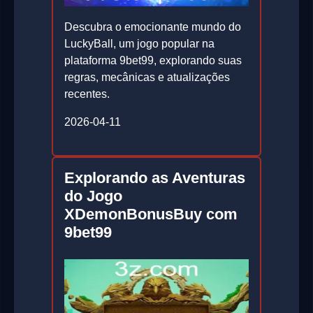
Descubra o emocionante mundo do
LuckyBall, um jogo popular na
plataforma 9bet99, explorando suas
regras, mecânicas e atualizações
recentes.
2026-04-11
Explorando as Aventuras
do Jogo
XDemonBonusBuy com
9bet99