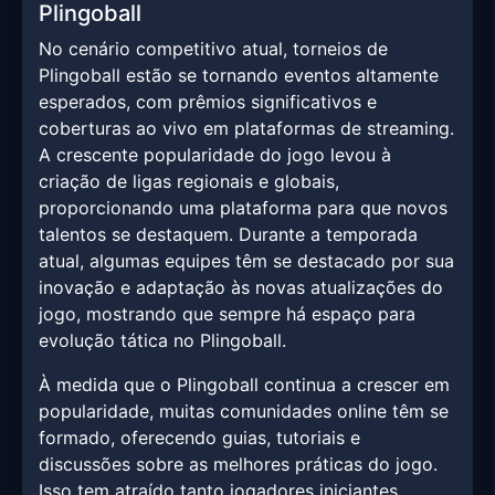
Plingoball
No cenário competitivo atual, torneios de
Plingoball estão se tornando eventos altamente
esperados, com prêmios significativos e
coberturas ao vivo em plataformas de streaming.
A crescente popularidade do jogo levou à
criação de ligas regionais e globais,
proporcionando uma plataforma para que novos
talentos se destaquem. Durante a temporada
atual, algumas equipes têm se destacado por sua
inovação e adaptação às novas atualizações do
jogo, mostrando que sempre há espaço para
evolução tática no Plingoball.
À medida que o Plingoball continua a crescer em
popularidade, muitas comunidades online têm se
formado, oferecendo guias, tutoriais e
discussões sobre as melhores práticas do jogo.
Isso tem atraído tanto jogadores iniciantes