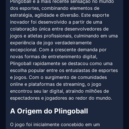
Plingoball é a mais recente sensação no mundo
dos esportes, combinando elementos de
estratégia, agilidade e diversão. Este esporte
inovador foi desenvolvido a partir de uma
colaboração única entre desenvolvedores de
jogos e atletas profissionais, culminando em uma
experiência de jogo verdadeiramente
excepcional. Com a crescente demanda por
novas formas de entretenimento digital,
Plingoball rapidamente se destacou como uma
escolha popular entre os entusiastas de esportes
e jogos. Com o surgimento de comunidades
online e plataformas de streaming, o jogo
encontrou seu lar digital, atraindo milhões de
espectadores e jogadores ao redor do mundo.
A Origem do Plingoball
O jogo foi inicialmente concebido em um