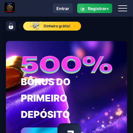
+
Entrar
Registrar<
navegação 9bet99
barra de controle 9bet99
Dinheiro grátis!
BÔNUS DO
PRIMEIRO
DEPÓSITO