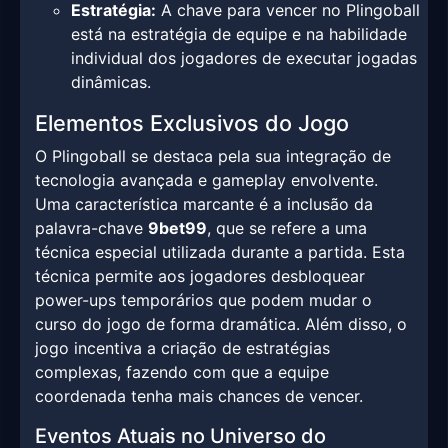
Estratégia:
A chave para vencer no Plingoball
está na estratégia de equipe e na habilidade
individual dos jogadores de executar jogadas
dinâmicas.
Elementos Exclusivos do Jogo
O Plingoball se destaca pela sua integração de
tecnologia avançada e gameplay envolvente.
Uma característica marcante é a inclusão da
palavra-chave
9bet99
, que se refere a uma
técnica especial utilizada durante a partida. Esta
técnica permite aos jogadores desbloquear
power-ups temporários que podem mudar o
curso do jogo de forma dramática. Além disso, o
jogo incentiva a criação de estratégias
complexas, fazendo com que a equipe
coordenada tenha mais chances de vencer.
Eventos Atuais no Universo do