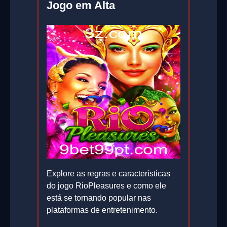
Jogo em Alta
Explore as regras e características
do jogo RioPleasures e como ele
está se tornando popular nas
plataformas de entretenimento.