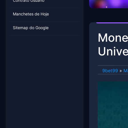
Contrato Usuário
Manchetes de Hoje
Sitemap do Google
Mone
Unive
9bet99
»
M