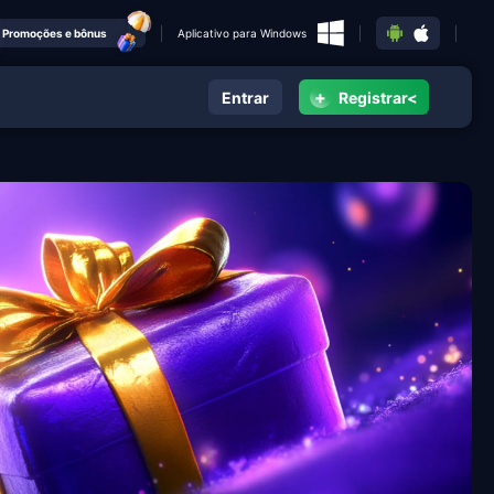
Promoções e bônus
Aplicativo para Windows
+
Entrar
Registrar<