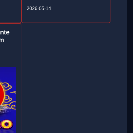
2026-05-14
ante
Um