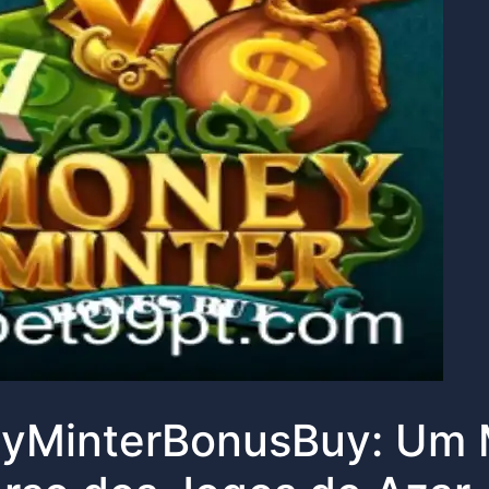
yMinterBonusBuy: Um 