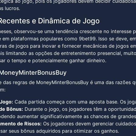
égica ao jogo, pois os jogadores devem decidir cuidados
s lucros.
Recentes e Dinâmica de Jogo
meses, observou-se uma tendência crescente no interesse
 em plataformas populares como 9bet99. Isso se deve, em
as de jogos para inovar e fornecer mecânicas de jogos e
is limitando as opções de entretenimento presencial, mui
ar o tempo e potencialmente ganhar dinheiro.
 MoneyMinterBonusBuy
e das regras de MoneyMinterBonusBuy é uma das razões qu
em:
 Jogo:
Cada partida começa com uma aposta base. Os jogad
de Bônus:
Durante o jogo, os jogadores têm a oportunida
podendo aumentar significativamente as chances de grandes
mento de Riscos:
Os jogadores devem gerenciar cuidadosa
sar seus bônus adquiridos para otimizar os ganhos.