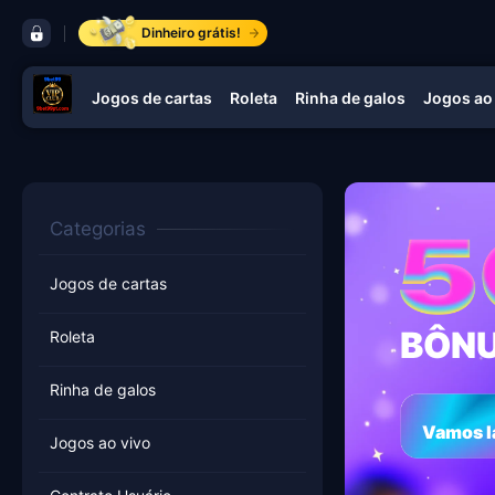
barra de controle 9bet99
Dinheiro grátis!
Jogos de cartas
Roleta
Rinha de galos
Jogos ao
navegação 9bet99
Categorias
Jogos de cartas
BÔNU
Roleta
Rinha de galos
Vamos l
Jogos ao vivo