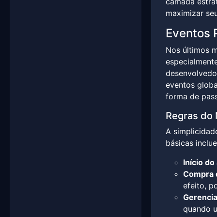
camada estrat
maximizar seu
Eventos 
Nos últimos 
especialmente
desenvolvedor
eventos globa
forma de pass
Regras do
A simplicidad
básicas inclu
Início do
Compra 
efeito, 
Gerencia
quando u